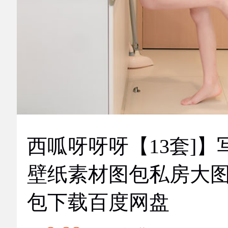
西呱呀呀呀【13套]】
壁纸素材图包私房大
包下载百度网盘