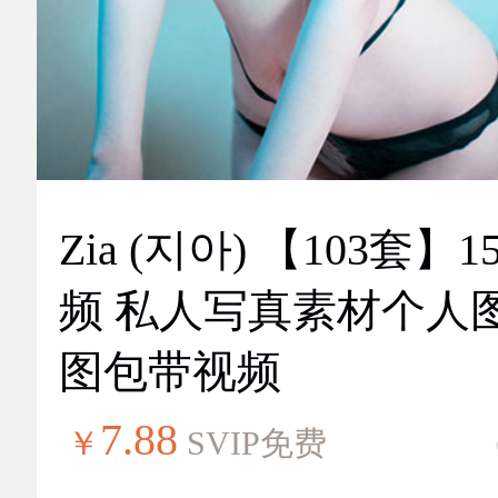
Zia (지아) 【103套】151视
频 私人写真素材个人
图包带视频
7.88
￥
SVIP免费