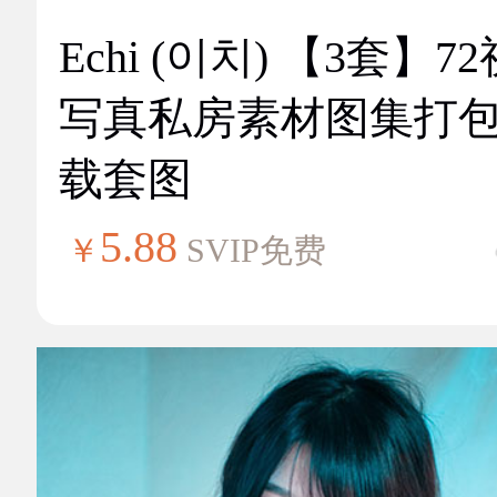
Echi (이치) 【3套】7
写真私房素材图集打
载套图
5.88
￥
SVIP免费