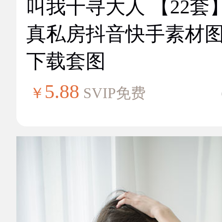
叫我千寻大人 【22套
真私房抖音快手素材
下载套图
5.88
￥
SVIP免费