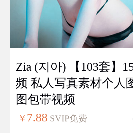
Zia (지아) 【103套】151视
频 私人写真素材个人
图包带视频
7.88
￥
SVIP免费