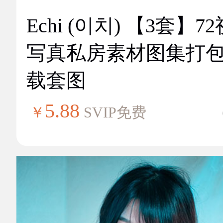
Echi (이치) 【3套】7
写真私房素材图集打
载套图
5.88
￥
SVIP免费