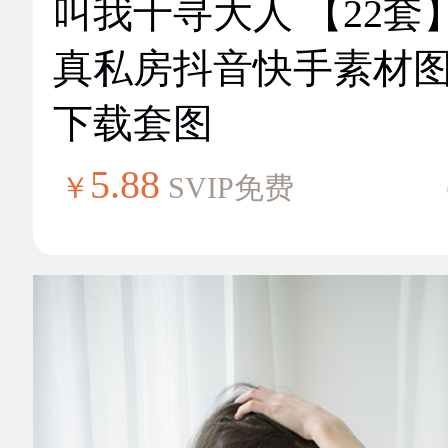
叫我千寻大人 【22套
真私房抖音快手素材
下载套图
5.88
￥
SVIP免费