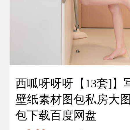
西呱呀呀呀【13套]】
壁纸素材图包私房大
包下载百度网盘