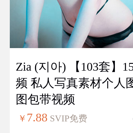
Zia (지아) 【103套】151视
频 私人写真素材个人
图包带视频
7.88
￥
SVIP免费