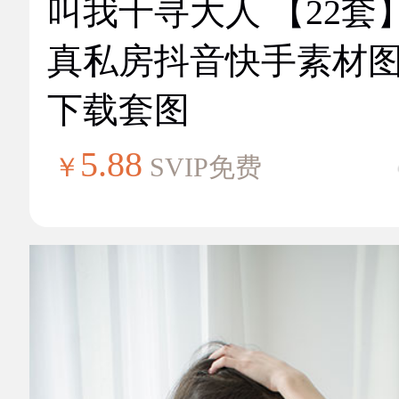
叫我千寻大人 【22套
真私房抖音快手素材
下载套图
5.88
￥
SVIP免费