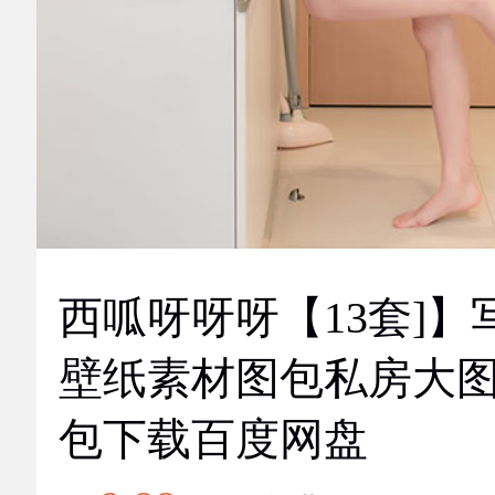
西呱呀呀呀【13套]】
壁纸素材图包私房大
包下载百度网盘