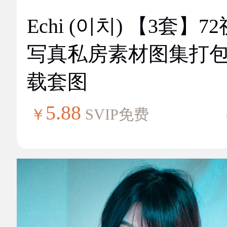
Echi (이치) 【3套】7
写真私房素材图集打
载套图
5.88
￥
SVIP免费