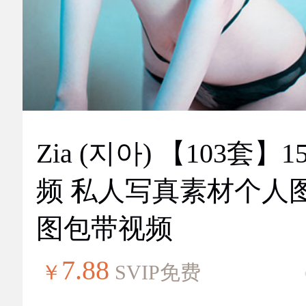
Zia (지아) 【103套】151视
频 私人写真素材个人
图包带视频
7.88
￥
SVIP免费