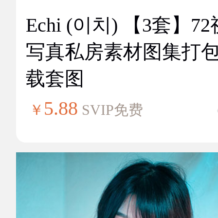
Echi (이치) 【3套】7
写真私房素材图集打
载套图
5.88
￥
SVIP免费