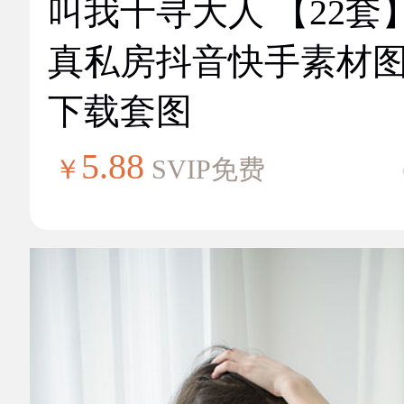
叫我千寻大人 【22套
真私房抖音快手素材
下载套图
5.88
￥
SVIP免费