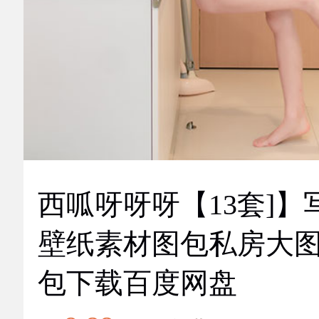
西呱呀呀呀【13套]】
壁纸素材图包私房大
包下载百度网盘