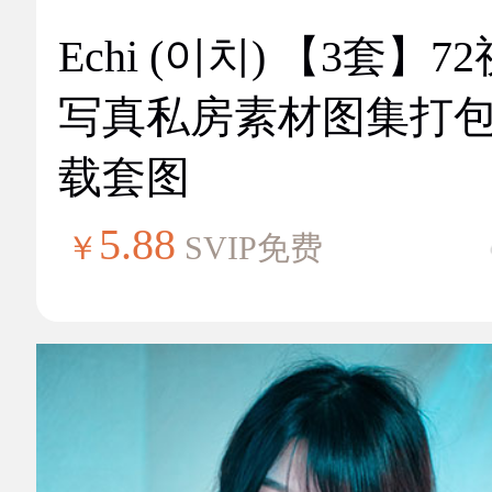
Echi (이치) 【3套】7
写真私房素材图集打
载套图
5.88
￥
SVIP免费