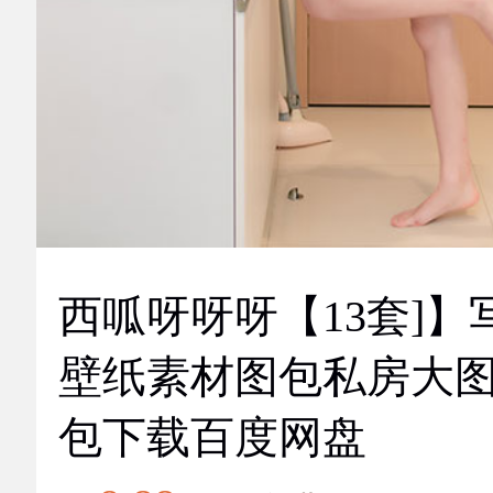
西呱呀呀呀【13套]】
壁纸素材图包私房大
包下载百度网盘