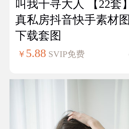
叫我千寻大人 【22套
真私房抖音快手素材
下载套图
5.88
￥
SVIP免费