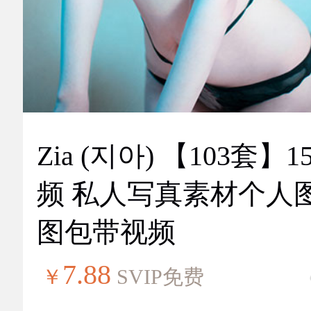
Zia (지아) 【103套】151视
频 私人写真素材个人
图包带视频
7.88
￥
SVIP免费