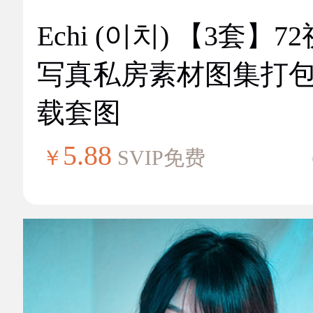
Echi (이치) 【3套】7
写真私房素材图集打
载套图
5.88
￥
SVIP免费