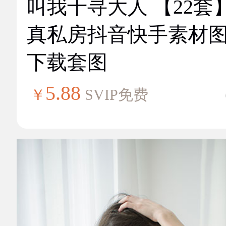
叫我千寻大人 【22套
真私房抖音快手素材
下载套图
5.88
￥
SVIP免费