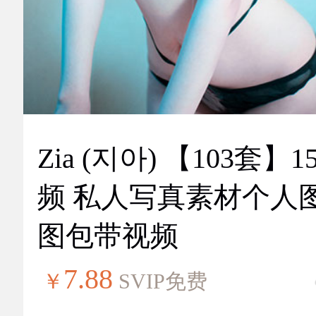
Zia (지아) 【103套】151视
频 私人写真素材个人
图包带视频
7.88
￥
SVIP免费