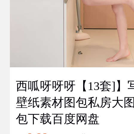
西呱呀呀呀【13套]】
壁纸素材图包私房大
包下载百度网盘