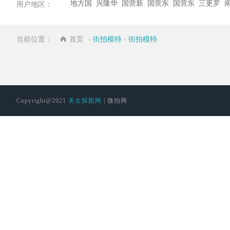
地方国
兴隆华
国营新
国营东
国营东
三更罗
用户地区：
营六连
侨农场
中农场
和农场
兴农场
镇
当前位置：
首页
-
街拍模特
-
街拍模特
林场
Copyright@2021
美女探图网
| 微拍网