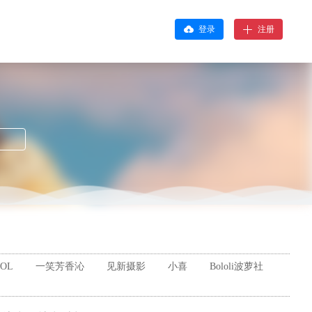
登录
注册
OL
一笑芳香沁
见新摄影
小喜
Bololi波萝社