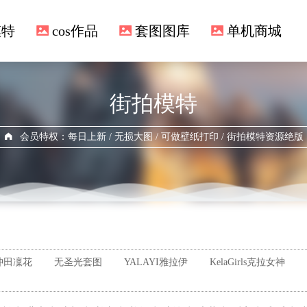
模特
cos作品
套图图库
单机商城
街拍模特
会员特权：每日上新 / 无损大图 / 可做壁纸打印 / 街拍模特资源绝版
沖田凜花
无圣光套图
YALAYI雅拉伊
KelaGirls克拉女神