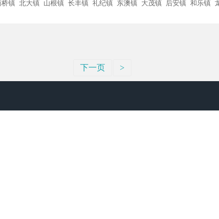
南桥镇
北大镇
山根镇
长丰镇
礼纪镇
东澳镇
大茂镇
后安镇
和乐镇
下一页
>