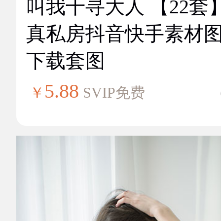
叫我千寻大人 【22套
真私房抖音快手素材
下载套图
5.88
￥
SVIP免费