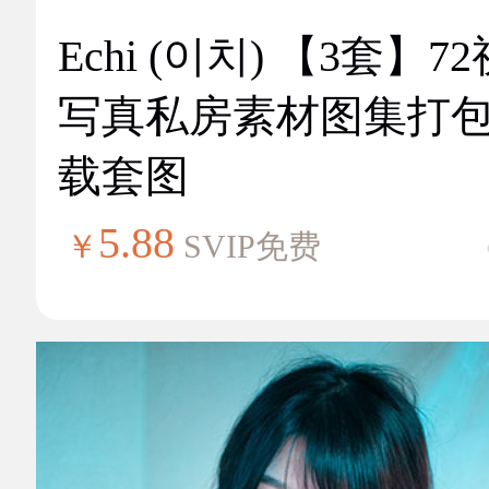
Echi (이치) 【3套】7
写真私房素材图集打
载套图
5.88
￥
SVIP免费