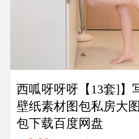
西呱呀呀呀【13套]】
壁纸素材图包私房大
包下载百度网盘