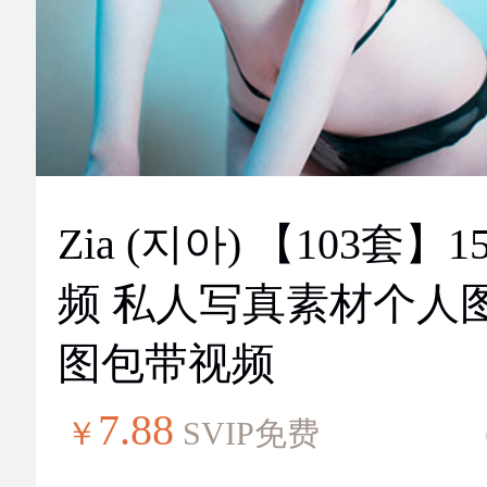
Zia (지아) 【103套】151视
频 私人写真素材个人
图包带视频
7.88
￥
SVIP免费