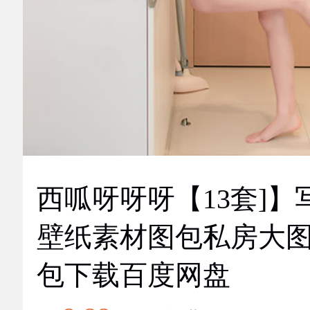
西呱呀呀呀【13套]】
壁纸素材图包私房大
包下载百度网盘