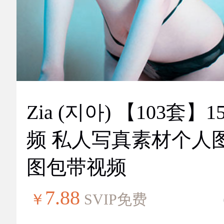
Zia (지아) 【103套】151视
频 私人写真素材个人
图包带视频
7.88
￥
SVIP免费