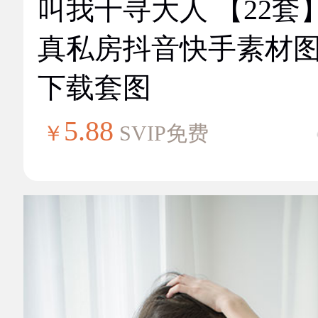
叫我千寻大人 【22套
真私房抖音快手素材
下载套图
5.88
￥
SVIP免费