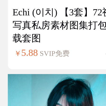
Echi (이치) 【3套】7
写真私房素材图集打
载套图
5.88
￥
SVIP免费