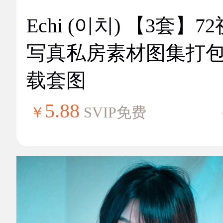
Echi (이치) 【3套】7
写真私房素材图集打
载套图
5.88
￥
SVIP免费