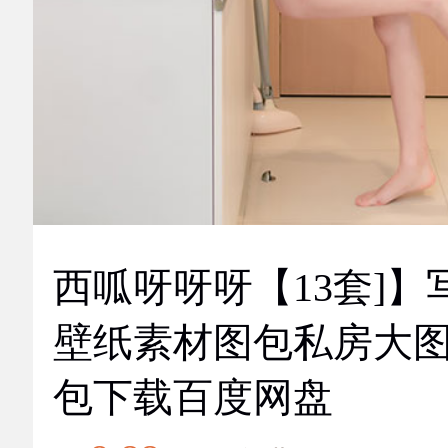
西呱呀呀呀【13套]】
壁纸素材图包私房大
包下载百度网盘