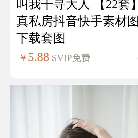
叫我千寻大人 【22套
真私房抖音快手素材
下载套图
5.88
￥
SVIP免费