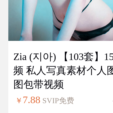
Zia (지아) 【103套】151视
频 私人写真素材个人
图包带视频
7.88
￥
SVIP免费