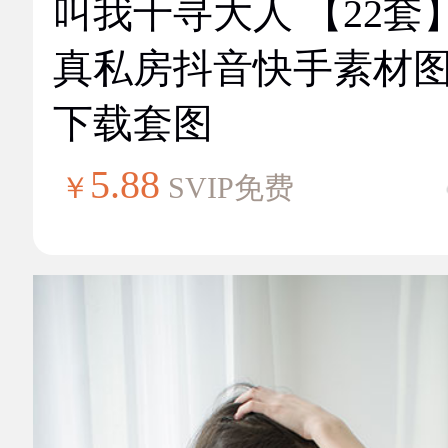
叫我千寻大人 【22套
真私房抖音快手素材
下载套图
5.88
￥
SVIP免费