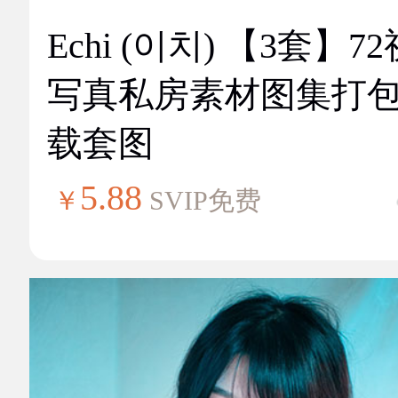
Echi (이치) 【3套】7
写真私房素材图集打
载套图
5.88
￥
SVIP免费