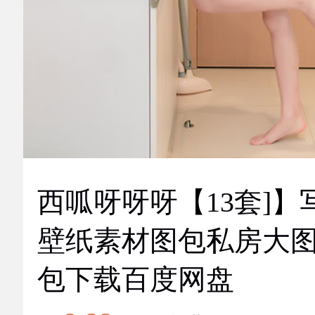
西呱呀呀呀【13套]】
壁纸素材图包私房大
包下载百度网盘