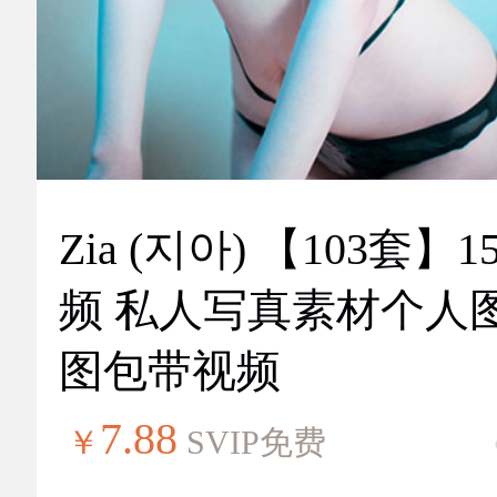
Zia (지아) 【103套】151视
频 私人写真素材个人
图包带视频
7.88
￥
SVIP免费