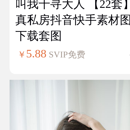
叫我千寻大人 【22套
真私房抖音快手素材
下载套图
5.88
￥
SVIP免费