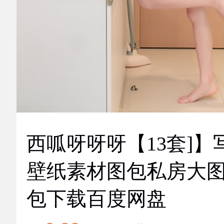
西呱呀呀呀【13套]】
壁纸素材图包私房大
包下载百度网盘