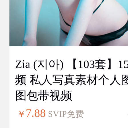
Zia (지아) 【103套】151视
频 私人写真素材个人
图包带视频
7.88
￥
SVIP免费