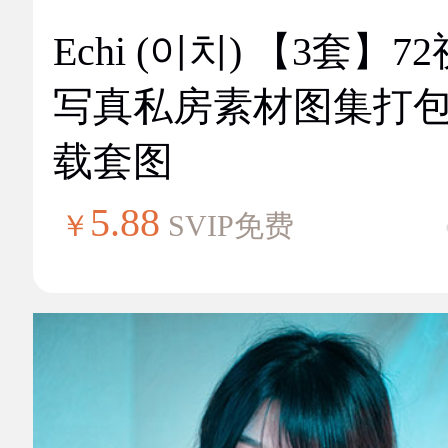
Echi (이치) 【3套】7
写真私房素材图集打
载套图
5.88
￥
SVIP免费