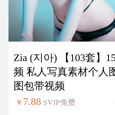
Zia (지아) 【103套】151视
频 私人写真素材个人
图包带视频
7.88
￥
SVIP免费