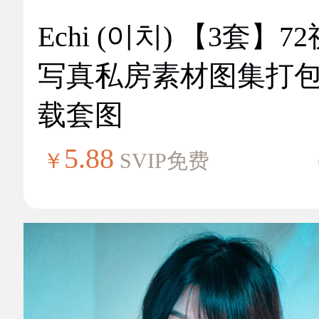
Echi (이치) 【3套】7
写真私房素材图集打
载套图
5.88
￥
SVIP免费