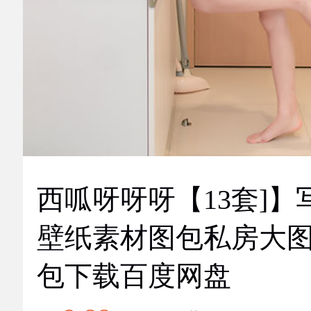
西呱呀呀呀【13套]】
壁纸素材图包私房大
包下载百度网盘