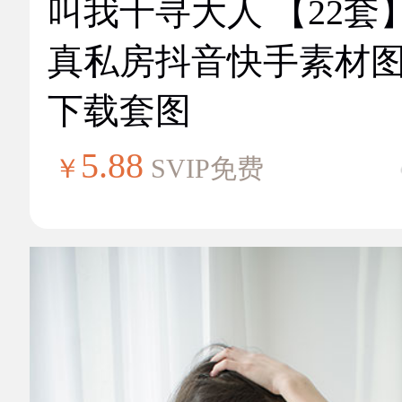
叫我千寻大人 【22套
真私房抖音快手素材
下载套图
5.88
￥
SVIP免费