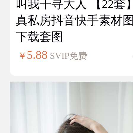
叫我千寻大人 【22套
真私房抖音快手素材
下载套图
5.88
￥
SVIP免费