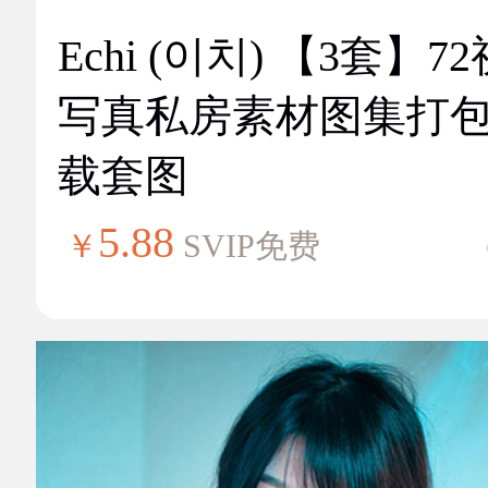
Echi (이치) 【3套】7
写真私房素材图集打
载套图
5.88
￥
SVIP免费