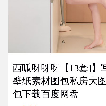
西呱呀呀呀【13套]】
壁纸素材图包私房大
包下载百度网盘