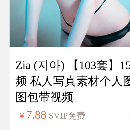
Zia (지아) 【103套】151视
频 私人写真素材个人
图包带视频
7.88
￥
SVIP免费