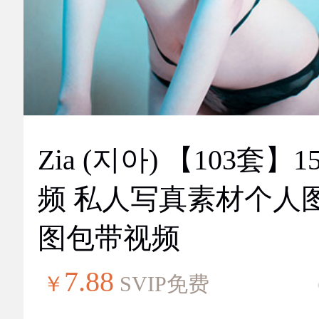
Zia (지아) 【103套】151视
频 私人写真素材个人
图包带视频
7.88
￥
SVIP免费