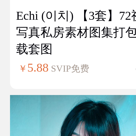
Echi (이치) 【3套】7
写真私房素材图集打
载套图
5.88
￥
SVIP免费