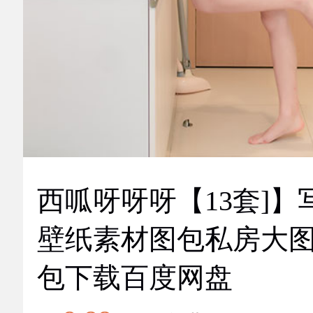
西呱呀呀呀【13套]】
壁纸素材图包私房大
包下载百度网盘