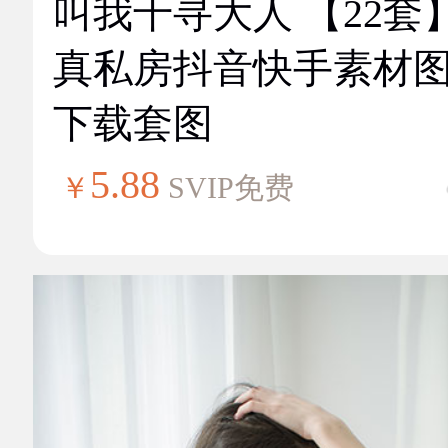
叫我千寻大人 【22套
真私房抖音快手素材
下载套图
5.88
￥
SVIP免费