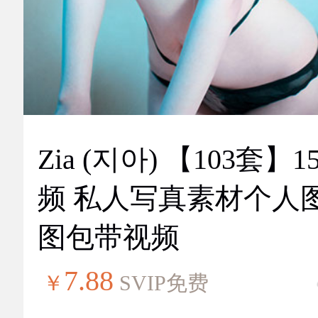
Zia (지아) 【103套】151视
频 私人写真素材个人
图包带视频
7.88
￥
SVIP免费