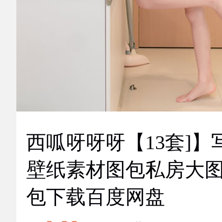
西呱呀呀呀【13套]】
壁纸素材图包私房大
包下载百度网盘