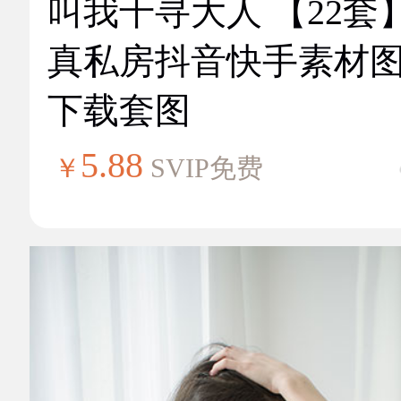
叫我千寻大人 【22套
真私房抖音快手素材
下载套图
5.88
￥
SVIP免费