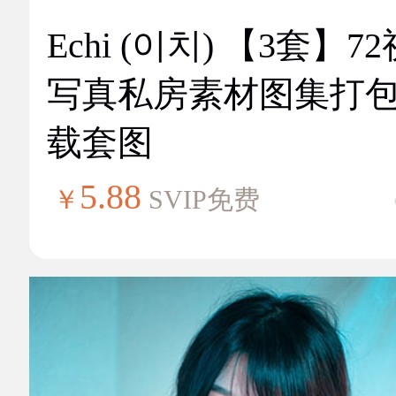
Echi (이치) 【3套】7
写真私房素材图集打
载套图
5.88
￥
SVIP免费