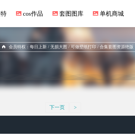
模特
cos作品
套图图库
单机商城
会员特权：每日上新 / 无损大图 / 可做壁纸打印 / 合集套图资源绝版
下一页
>