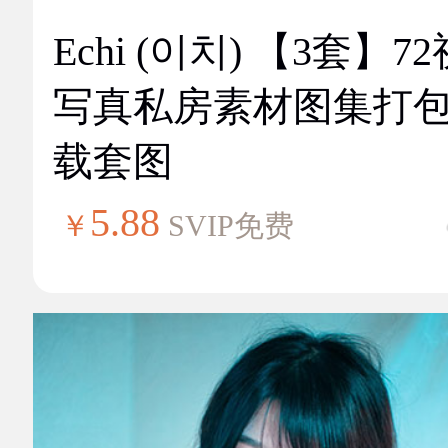
Echi (이치) 【3套】7
写真私房素材图集打
载套图
5.88
￥
SVIP免费