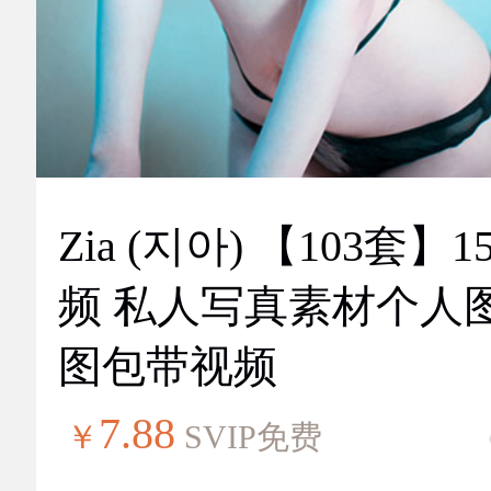
Zia (지아) 【103套】151视
频 私人写真素材个人
图包带视频
7.88
￥
SVIP免费