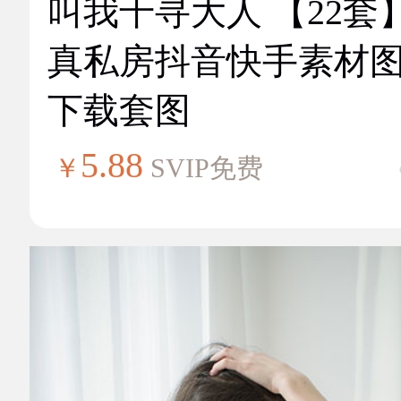
叫我千寻大人 【22套
真私房抖音快手素材
下载套图
5.88
￥
SVIP免费