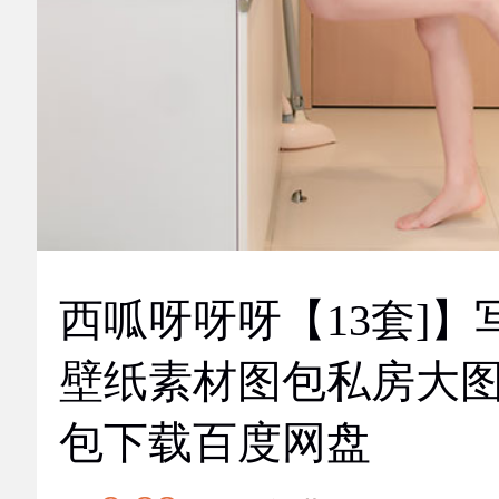
西呱呀呀呀【13套]】
壁纸素材图包私房大
包下载百度网盘